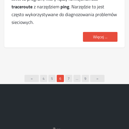
traceroute
z narzędziem
ping
. Narzędzie to jest
często wykorzystywane do diagnozowania problemów
sieciowych.
Więcej ...
«
4
5
6
7
...
9
»