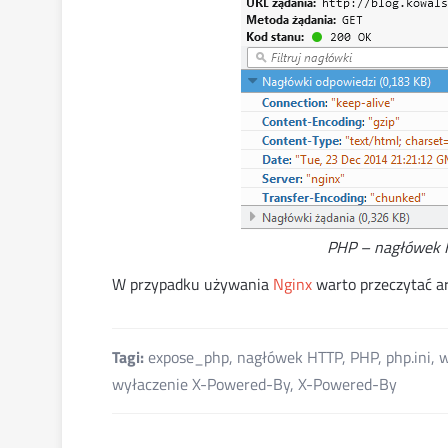
PHP – nagłówek 
W przypadku używania
Nginx
warto przeczytać a
Tagi:
expose_php
,
nagłówek HTTP
,
PHP
,
php.ini
,
w
wyłaczenie X-Powered-By
,
X-Powered-By