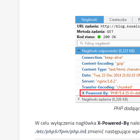
PHP dodają
W celu wyłączenia nagłówka
X-Powered-By
nale
/etc/php5/fpm/php.ini
) zmienić następujące wpi