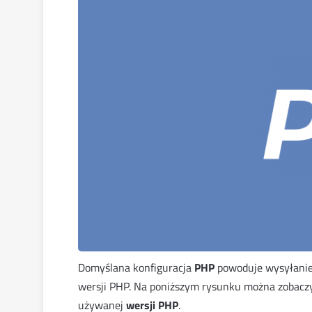
Domyślana konfiguracja
PHP
powoduje wysyłani
wersji PHP.
Na poniższym rysunku można zobacz
używanej
wersji PHP
.