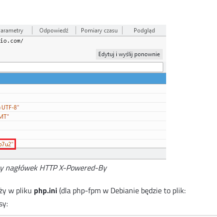
cy nagłówek HTTP X-Powered-By
ży w pliku
php.ini
(dla php-fpm w Debianie będzie to plik:
sy: