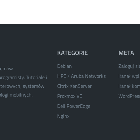
KATEGORIE
META
Debian
Zaloguj si
stemów
HPE / Aruba Networks
Kanał wp
rogramisty. Tutoriale i
puterowych, systemów
Citrix XenServer
Kanał ko
ologi mobilnych.
Proxmox VE
WordPress
Dell PowerEdge
Nginx