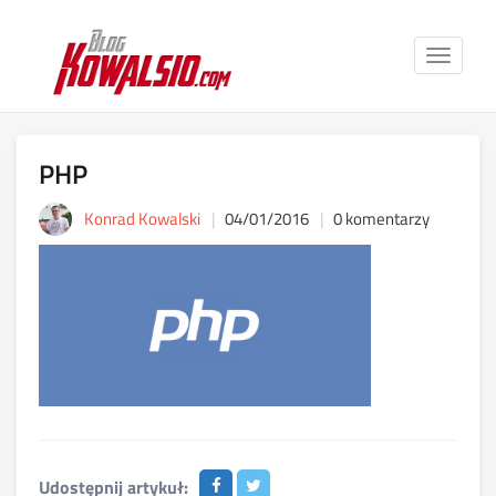
Toggle
navigat
PHP
Konrad Kowalski
04/01/2016
0 komentarzy
Udostępnij artykuł: