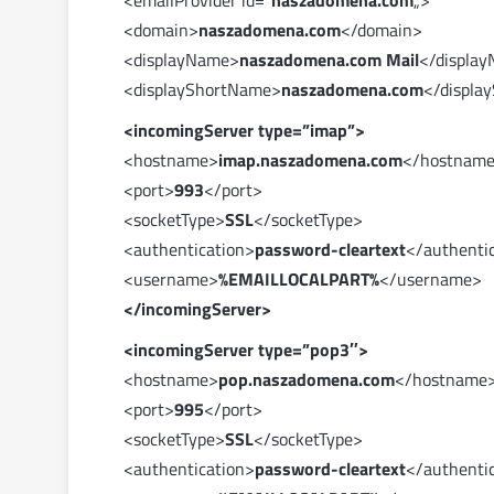
<emailProvider id=”
naszadomena.com
„>
<domain>
naszadomena.com
</domain>
<displayName>
naszadomena.com Mail
</displa
<displayShortName>
naszadomena.com
</displa
<incomingServer type=”imap”>
<hostname>
imap.naszadomena.com
</hostnam
<port>
993
</port>
<socketType>
SSL
</socketType>
<authentication>
password-cleartext
</authenti
<username>
%EMAILLOCALPART%
</username>
</incomingServer>
<incomingServer type=”pop3″>
<hostname>
pop.naszadomena.com
</hostname
<port>
995
</port>
<socketType>
SSL
</socketType>
<authentication>
password-cleartext
</authenti