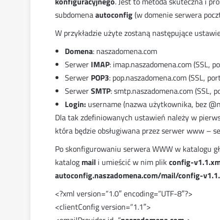
konfiguracyjnego
. Jest to metoda skuteczna i pr
subdomena
autoconfig
(w domenie serwera pocz
W przykładzie użyte zostaną następujące ustawie
Domena
: naszadomena.com
Serwer
IMAP
: imap.naszadomena.com (SSL, po
Serwer
POP3
: pop.naszadomena.com (SSL, por
Serwer
SMTP
: smtp.naszadomena.com (SSL, p
Login:
username (nazwa użytkownika, bez @
Dla tak zdefiniowanych ustawień należy w pierw
która będzie obsługiwana przez serwer www – se
Po skonfigurowaniu serwera WWW w katalogu 
katalog
mail
i umieścić w nim plik
config-v1.1.xm
autoconfig.naszadomena.com/mail/config-v1.1
<?xml version=”1.0″ encoding=”UTF-8″?>
<clientConfig version=”1.1″>