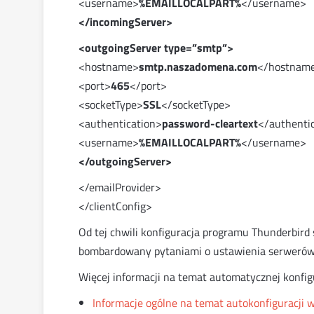
<username>
%EMAILLOCALPART%
</username>
</incomingServer>
<outgoingServer type=”smtp”>
<hostname>
smtp.naszadomena.com
</hostnam
<port>
465
</port>
<socketType>
SSL
</socketType>
<authentication>
password-cleartext
</authenti
<username>
%EMAILLOCALPART%
</username>
</outgoingServer>
</emailProvider>
</clientConfig>
Od tej chwili konfiguracja programu Thunderbird s
bombardowany pytaniami o ustawienia serwerów
Więcej informacji na temat automatycznej konfigu
Informacje ogólne na temat autokonfiguracji 