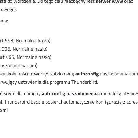
osta do wdrożenia. Do tego celu niezbędny jest
serwer www
oraz
towego).
nia:
rt 993, Normalne hasło)
t 995, Normalne hasło)
ort 465, Normalne hasło)
naszadomena.com)
szej kolejności utworzyć subdomenę
autoconfig
.naszadomena.com
rwujący ustawienia dla programu Thunderbird.
głównym dla domeny
autoconfig.naszadomena.com
należy utworz
l
. Thunderbird będzie pobierał automatycznie konfigurację z adre
.xml