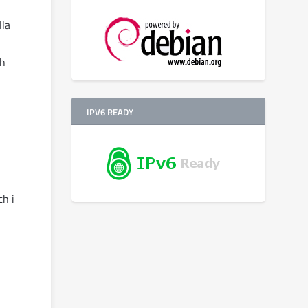
lla
ch
IPV6 READY
h i