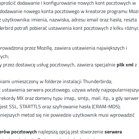
prościć dodawanie i konfigurowanie nowych kont pocztowych w
i dodawanie nowego konta pocztowego w kreatorze programu Mozi
 użytkownika: imienia, nazwiska, adresu email oraz hasła, reszta
rbird potrafi pobierać ustawienia kont pocztowych z kilku różny
rowadzona przez Mozillę, zawiera ustawienia największych i
ych;
 przez dostawcę usług pocztowych, zawiera specjalnie
plik xml
z
niami umieszczony w folderze instalacji Thunderbirda;
 ustawienia serwera pocztowego, używa wtedy najpopularniejszyc
ekordy MX oraz domeny typu imap., smtp., mail. itp., a gdy serwer
jest SSL, STARTTLS oraz szyfrowanie hasła (CRAM-MD5);
eśniejszych metod się nie powiedzie użytkownik musi wprowadzić
erów pocztowych
najlepszą opcją jest stworzenie
serwera