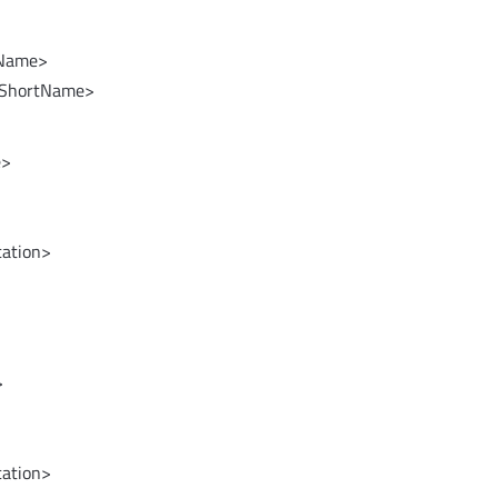
yName>
yShortName>
e>
cation>
>
cation>