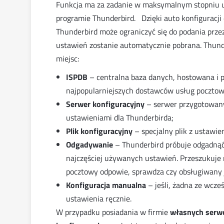
Funkcja ma za zadanie w maksymalnym stopniu u
programie Thunderbird.
Dzięki auto konfiguracj
Thunderbird może ograniczyć się do podania przez
ustawień zostanie automatycznie pobrana. Thunde
miejsc:
ISPDB
– centralna baza danych, hostowana i p
najpopularniejszych dostawców usług pocztow
Serwer konfiguracyjny
– serwer przygotowany
ustawieniami dla Thunderbirda;
Plik konfiguracyjny
– specjalny plik z ustawie
Odgadywanie
– Thunderbird próbuje odgadnąć
najczęściej używanych ustawień. Przeszukuje r
pocztowy odpowie, sprawdza czy obsługiwany 
Konfiguracja manualna
– jeśli, żadna ze wcz
ustawienia ręcznie.
W przypadku posiadania w firmie
własnych serw