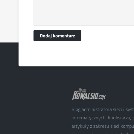
Dodaj komentarz
Blog administratora sieci i sy
informatycznych, linuksiarza, p
artykuły z zakresu sieci kom