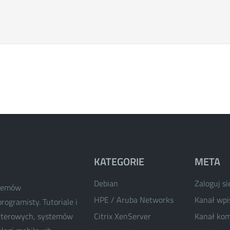
KATEGORIE
META
Debian
Zaloguj si
stemów
HPE / Aruba Networks
Kanał wp
rogramisty. Tutoriale i
puterowych, systemów
Citrix XenServer
Kanał ko