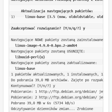
Aktualizacja następujących pakietów:  
1)    
 linux-base [3.5 (now, oldoldstable, oldstab
Zaakceptować rozwiązanie? [Y/n/q/?] y
Następujące NOWE pakiety zostaną zainstalowane:

linux-image-4.9.0-0.bpo.2-amd64 
Następujące pakiety zostaną USUNIĘTE:

libuuid-perl{u}
Następujące pakiety zostaną zaktualizowane:

linux-base
1 pakietów aktualizowanych, 1 instalowanych, 1 do u
Do pobrania 39,0 MB archiwów. Zajęte po rozpakowani
Kontynuować? [Y/n/?] y

Pobieranie: 1 http://ftp.debian.org/debian/ jessie-
Pobieranie: 2 http://ftp.debian.org/debian/ jessie
Pobrano 39,0 MB w 6s (5734 kB/s)                  
Odczytywanie dzienników zmian... Zrobione
