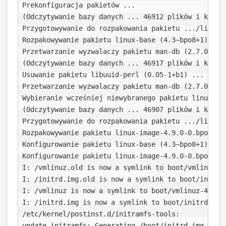
Prekonfiguracja pakietów ...

(Odczytywanie bazy danych ... 46912 plików i katalo
Przygotowywanie do rozpakowania pakietu .../linux-b
Rozpakowywanie pakietu linux-base (4.3~bpo8+1) nad 
Przetwarzanie wyzwalaczy pakietu man-db (2.7.0.2-5)
(Odczytywanie bazy danych ... 46917 plików i katalo
Usuwanie pakietu libuuid-perl (0.05-1+b1) ...

Przetwarzanie wyzwalaczy pakietu man-db (2.7.0.2-5)
Wybieranie wcześniej niewybranego pakietu linux-ima
(Odczytywanie bazy danych ... 46907 plików i katalo
Przygotowywanie do rozpakowania pakietu .../linux-
Rozpakowywanie pakietu linux-image-4.9.0-0.bpo.2-am
Konfigurowanie pakietu linux-base (4.3~bpo8+1) ...

Konfigurowanie pakietu linux-image-4.9.0-0.bpo.2-am
I: /vmlinuz.old is now a symlink to boot/vmlinuz-3.
I: /initrd.img.old is now a symlink to boot/initrd.
I: /vmlinuz is now a symlink to boot/vmlinuz-4.9.0-
I: /initrd.img is now a symlink to boot/initrd.img-
/etc/kernel/postinst.d/initramfs-tools:

update-initramfs: Generating /boot/initrd.img-4.9.0