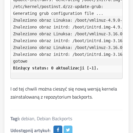
/etc/kernel/postinst.d/zz-update-grub:

Generating grub configuration file ...

Znaleziono obraz Linuksa: /boot/vmlinuz-4.9.0-0.bpo
Znaleziono obraz initrd: /boot/initrd.img-4.9.0-0.b
Znaleziono obraz Linuksa: /boot/vmlinuz-3.16.0-5-am
Znaleziono obraz initrd: /boot/initrd.img-3.16.0-5-
Znaleziono obraz Linuksa: /boot/vmlinuz-3.16.0-4-am
Znaleziono obraz initrd: /boot/initrd.img-3.16.0-4-
Bieżący status: 0 aktualizacji [-1].
I od tej chwili można cieszyć się nową wersją kernela
zainstalowaną z repozytorium backports.
Tagi:
debian
,
Debian Backports
Udostępnij artykuł: