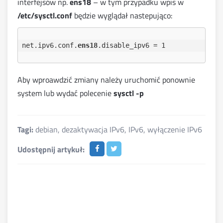
interfejsów np.
ens18
– w tym przypadku wpis w
/etc/sysctl.conf
będzie wyglądał nastepująco:
net.ipv6.conf.
ens18
Aby wproawdzić zmiany należy uruchomić ponownie
system lub wydać polecenie
sysctl -p
Tagi:
debian
,
dezaktywacja IPv6
,
IPv6
,
wyłączenie IPv6
Udostępnij artykuł: