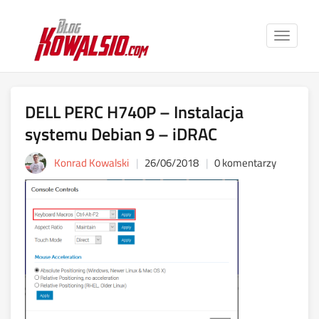
Toggle
navigat
DELL PERC H740P – Instalacja
systemu Debian 9 – iDRAC
Konrad Kowalski
26/06/2018
0 komentarzy