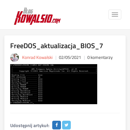
Toggle
navigat
FreeDOS_aktualizacja_BIOS_7
Konrad Kowalski
02/05/2021
0 komentarzy
Udostępnij artykuł: