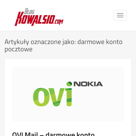
Toggle
navigat
Artykuły oznaczone jako: darmowe konto
pocztowe
OVI Mail – darmowe konto