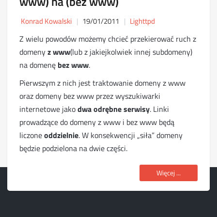
www) na (bez www)
Konrad Kowalski
19/01/2011
Lighttpd
Z wielu powodów możemy chcieć przekierować ruch z
domeny
z www
(lub z jakiejkolwiek innej subdomeny)
na domenę
bez www
.
Pierwszym z nich jest traktowanie domeny z www
oraz domeny bez www przez wyszukiwarki
internetowe jako
dwa odrębne serwisy
. Linki
prowadzące do domeny z www i bez www będą
liczone
oddzielnie
. W konsekwencji „siła” domeny
będzie podzielona na dwie części.
Więcej ...