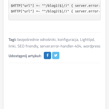
$HTTP["url"] =~ "^/blog1($|/)" { server.error-handl
Tagi:
bezpośrednie odnośniki
,
konfiguracja
,
Lighttpd
,
linki
,
SEO friendly
,
server.error-handler-404
,
wordpress
Udostępnij artykuł: