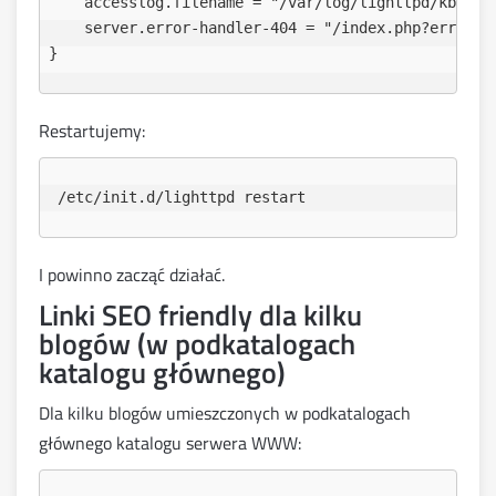
    accesslog.filename = "/var/log/lighttpd/kblog_a
    server.error-handler-404 = "/index.php?error=40
Restartujemy:
 /etc/init.d/lighttpd restart
I powinno zacząć działać.
Linki SEO friendly dla kilku
blogów (w podkatalogach
katalogu głównego)
Dla kilku blogów umieszczonych w podkatalogach
głównego katalogu serwera WWW: