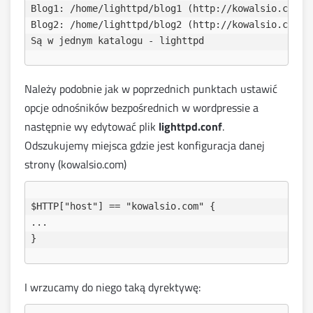
Blog1: /home/lighttpd/blog1 (http://kowalsio.com/bl
Blog2: /home/lighttpd/blog2 (http://kowalsio.com/bl
Należy podobnie jak w poprzednich punktach ustawić
opcje odnośników bezpośrednich w wordpressie a
następnie wy edytować plik
lighttpd.conf
.
Odszukujemy miejsca gdzie jest konfiguracja danej
strony (kowalsio.com)
$HTTP["host"] == "kowalsio.com" {

...

I wrzucamy do niego taką dyrektywę: