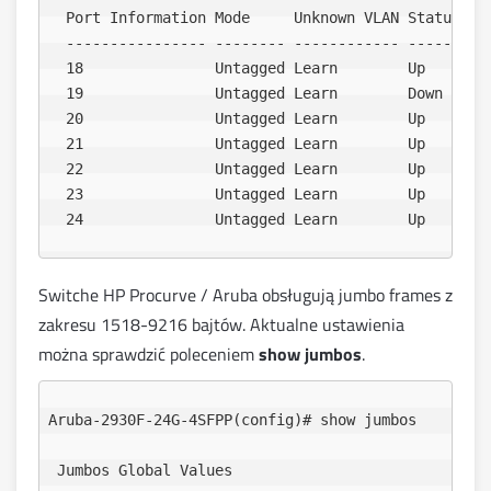
  Port Information Mode     Unknown VLAN Status    
  ---------------- -------- ------------ ----------
  18               Untagged Learn        Up        
  19               Untagged Learn        Down      
  20               Untagged Learn        Up        
  21               Untagged Learn        Up        
  22               Untagged Learn        Up        
  23               Untagged Learn        Up        
Switche HP Procurve / Aruba obsługują jumbo frames z
zakresu 1518-9216 bajtów. Aktualne ustawienia
można sprawdzić poleceniem
show jumbos
.
Aruba-2930F-24G-4SFPP(config)# show jumbos 

 Jumbos Global Values
