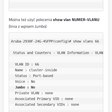
Można też użyć polecenia
show vlan NUMER-VLANU
(linia z wpisem Jumbo)
Aruba-2930F-24G-4SFPP(config)# show vlans 66

 Status and Counters - VLAN Information - VLAN 66

  VLAN ID : 66     

  Name : cluster-inside                  

  Status : Port-based

  Voice : No 

Jumbo : No 
  Private VLAN : none     

  Associated Primary VID : none      

  Associated Secondary VIDs : none                 