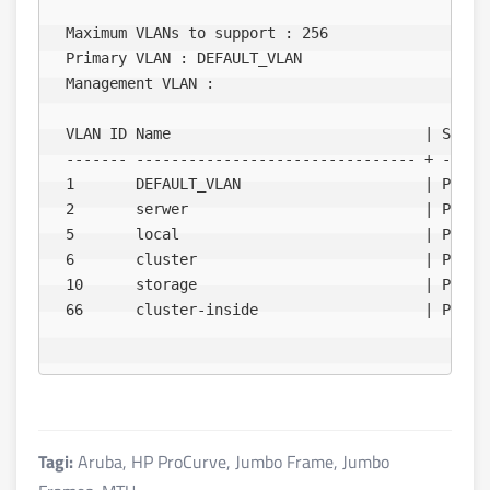
  Maximum VLANs to support : 256                  

  Primary VLAN : DEFAULT_VLAN  

  Management VLAN :               

  VLAN ID Name                             | Status
  ------- -------------------------------- + ------
  1       DEFAULT_VLAN                     | Port-b
  2       serwer                           | Port-b
  5       local                            | Port-b
  6       cluster                          | Port-b
  10      storage                          | Port-b
  66      cluster-inside                   | Port-
Tagi:
Aruba
,
HP ProCurve
,
Jumbo Frame
,
Jumbo