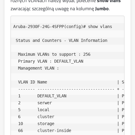
różnych VLANach należy wydać polecenie
show vlans
zwracając szczególną uwagę na kolumnę
Jumbo
.
Aruba-2930F-24G-4SFPP(config)# show vlans

 Status and Counters - VLAN Information

  Maximum VLANs to support : 256                  

  Primary VLAN : DEFAULT_VLAN  

  Management VLAN :               

  VLAN ID Name                             | Statu
  ------- -------------------------------- + ------
  1       DEFAULT_VLAN                     | Port-
  2       serwer                           | Port-
  5       local                            | Port-
  6       cluster                          | Port-
  10      storage                          | Port-
  66      cluster-inside                   | Port-