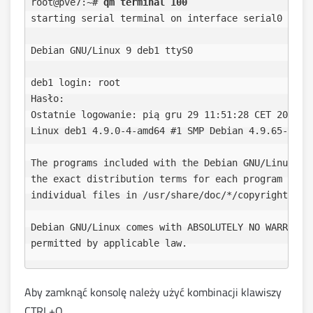
root@pve7:~# 
qm terminal 100
starting serial terminal on interface serial0 (pres
Debian GNU/Linux 9 deb1 ttyS0

deb1 login: root

Hasło: 

Ostatnie logowanie: pią gru 29 11:51:28 CET 2017 na
Linux deb1 4.9.0-4-amd64 #1 SMP Debian 4.9.65-3+deb
The programs included with the Debian GNU/Linux sys
the exact distribution terms for each program are d
individual files in /usr/share/doc/*/copyright.

Debian GNU/Linux comes with ABSOLUTELY NO WARRANTY,
Aby zamknąć konsolę należy użyć kombinacji klawiszy
CTRL+O