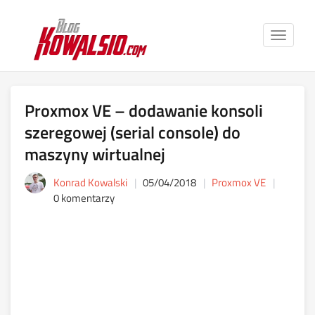
Toggle
navigat
Proxmox VE – dodawanie konsoli
szeregowej (serial console) do
maszyny wirtualnej
Konrad Kowalski
05/04/2018
Proxmox VE
0 komentarzy