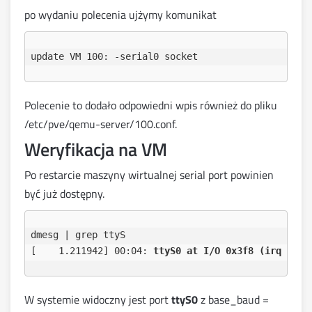
po wydaniu polecenia ujżymy komunikat
Polecenie to dodało odpowiedni wpis również do pliku
/etc/pve/qemu-server/100.conf.
Weryfikacja na VM
Po restarcie maszyny wirtualnej serial port powinien
być już dostępny.
dmesg | grep ttyS

[    1.211942] 00:04: 
ttyS0 at I/O 0x3f8 (irq = 4,
W systemie widoczny jest port
ttyS0
z base_baud =