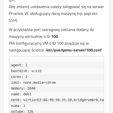
Aby zmienić ustawienia należy zalogować się na serwer
Proxmox VE obsługujący daną maszynę (np. poprzez
SSH).
W przykładzie port szeregowy zostanie dodany do
maszyny wirtualnej o ID
100
.
Plik konfiguracyjny VM o ID 100 znajduje się w
następującej ścieżce:
/etc/pve/qemu-server/100.conf
agent: 1

bootdisk: scsi0

cores: 2

ide2: none,media=cdrom

memory: 2048

name: deb1

net0: virtio=E2:66:99:50:35:1B,bridge=vmbr0,tag=2

numa: 1

ostype: l26
