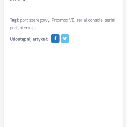
Tagi:
port szeregowy
,
Proxmox VE
,
serial console
,
serial
port
,
xterm.js
Udostępnij artykuł: