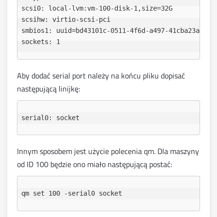
scsi0: local-lvm:vm-100-disk-1,size=32G

scsihw: virtio-scsi-pci

smbios1: uuid=bd43101c-0511-4f6d-a497-41cba23a9bc9

Aby dodać serial port należy na końcu pliku dopisać
następującą linijkę:
Innym sposobem jest użycie polecenia qm. Dla maszyny
od ID 100 będzie ono miało następującą postać: