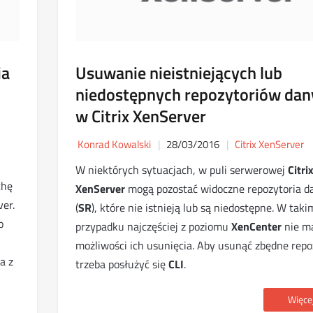
ia
Usuwanie nieistniejących lub
niedostępnych repozytoriów dan
w Citrix XenServer
Konrad Kowalski
28/03/2016
Citrix XenServer
W niektórych sytuacjach, w puli serwerowej
Citri
chę
XenServer
mogą pozostać widoczne repozytoria d
er.
(
SR
), które nie istnieją lub są niedostępne. W taki
o
przypadku najczęściej z poziomu
XenCenter
nie m
możliwości ich usunięcia. Aby usunąć zbędne repo
a z
trzeba posłużyć się
CLI
.
Więcej 