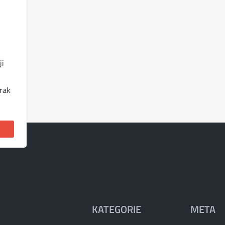
ji
brak
KATEGORIE
META