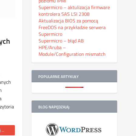
poziomu IPMI
Supermicro – aktulizacja firmware
kontrolera SAS LSI 2308
Aktualizacja BIOS za pomocą
FreeDOS na przykładzie serwera
Supermicro
ych
Supermicro – błąd AB
HPE/Aruba –
Module/Configuration mismatch
x
POPULARNE ARTYKUŁY
anych
m
a
zytoria
BLOG NAPĘDZAJĄ:
...