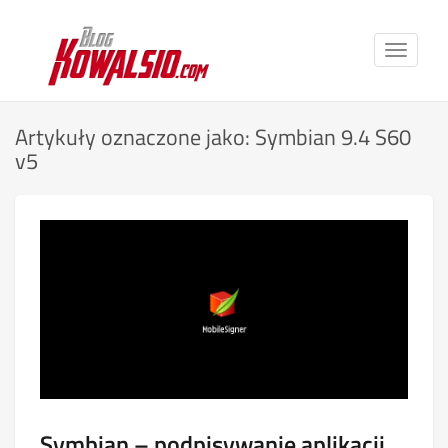
Toggle
navigat
Artykuły oznaczone jako: Symbian 9.4 S60
v5
Symbian – podpisywanie aplikacji