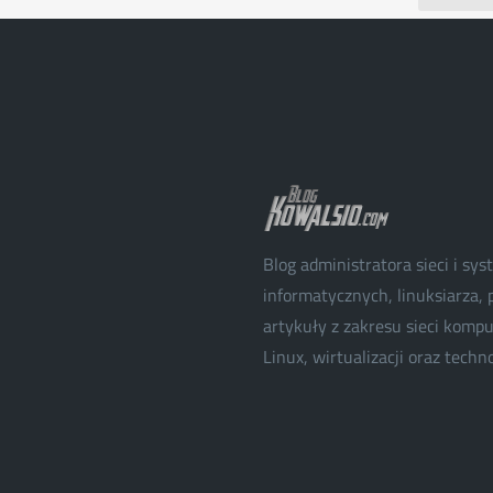
Blog administratora sieci i sy
informatycznych, linuksiarza, p
artykuły z zakresu sieci kom
Linux, wirtualizacji oraz techn