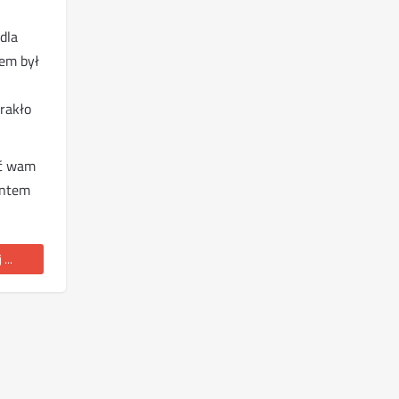
dla
em był
brakło
ić wam
entem
...