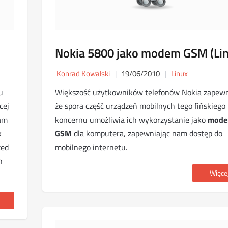
Nokia 5800 jako modem GSM (Lin
Konrad Kowalski
19/06/2010
Linux
u
Większość użytkowników telefonów Nokia zapewn
cej
że spora część urządzeń mobilnych tego fińskiego
zam
koncernu umożliwia ich wykorzystanie jako
mod
k
GSM
dla komputera, zapewniając nam dostęp do
zed
mobilnego internetu.
h
Więcej 