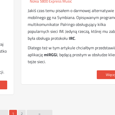
Nokia 5800 Express Music
Jakiś czas temu pisałem o darmowej alternatywie 
mobilnego gg na Symbiana. Opisywanym program
multikomunikator Palringo obsługujący kilka
popularnych sieci IM. Jedyną rzeczą, której mu za
była obsługa protokołu
IRC
.
aj
Dlatego też w tym artykule chciałbym przedstaw
stko
aplikację
mIRGGi
, będącą prostym w obsłudze kli
tejże sieci.
ji.
Więcej 
1
2
»