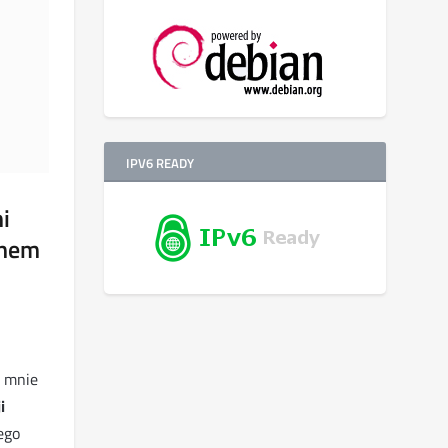
IPV6 READY
i
anem
ł mnie
i
ego