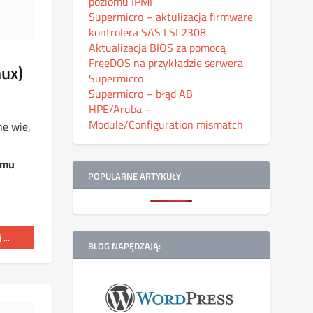
poziomu IPMI
Supermicro – aktulizacja firmware
kontrolera SAS LSI 2308
Aktualizacja BIOS za pomocą
FreeDOS na przykładzie serwera
ux)
Supermicro
Supermicro – błąd AB
HPE/Aruba –
Module/Configuration mismatch
e wie,
emu
POPULARNE ARTYKUŁY
...
BLOG NAPĘDZAJĄ: