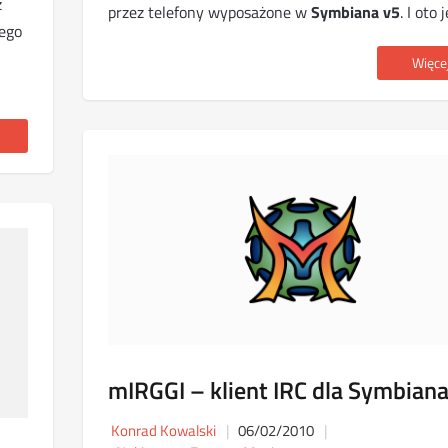
z
przez telefony wyposażone w
Symbiana v5
. I oto 
cego
Więcej 
mIRGGI – klient IRC dla Symbian
Konrad Kowalski
06/02/2010