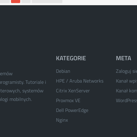
KATEGORIE
META
Debian
Zaloguj si
stemów
HPE / Aruba Networks
Kanał wp
rogramisty. Tutoriale i
puterowych, systemów
Citrix XenServer
Kanał ko
ologi mobilnych.
Proxmox VE
WordPress
Dell PowerEdge
Nginx