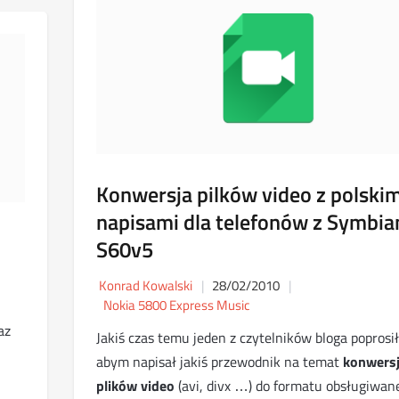
Konwersja pilków video z polskim
napisami dla telefonów z Symbi
S60v5
Konrad Kowalski
28/02/2010
Nokia 5800 Express Music
az
Jakiś czas temu jeden z czytelników bloga poprosi
abym napisał jakiś przewodnik na temat
konwersj
plików video
(avi, divx …) do formatu obsługiwan