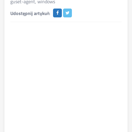
guset-agent
,
windows
Udostępnij artykuł: