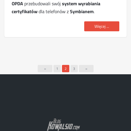
OPDA
przebudowali swój
system wyrabiania
certyfikatów
dla telefonów z
Symbianem
.
Więcej ...
«
1
2
3
»