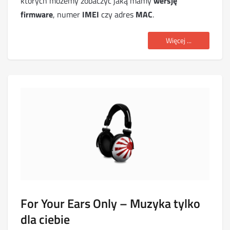
których możemy zobaczyć jaką mamy
wersję
firmware
, numer
IMEI
czy adres
MAC
.
Więcej ...
For Your Ears Only – Muzyka tylko
dla ciebie